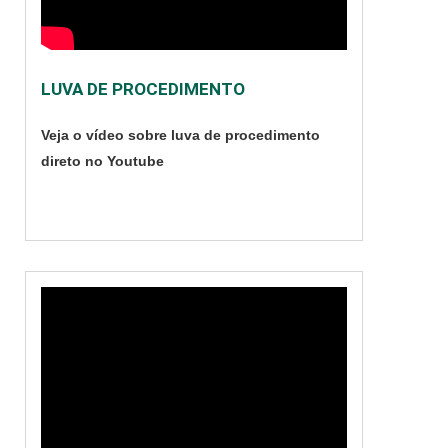
principal escolha na
área médica pois
possui um ótimo
LUVA DE PROCEDIMENTO
vestimento e o
profissional não
Veja o vídeo sobre luva de procedimento
perde a sensibilidade
direto no Youtube
da mão com ela. A
luva é a principal
barreira....