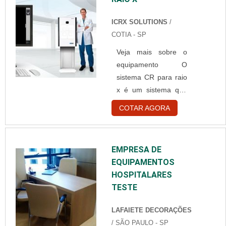
touca branca
descartável em uma
ICRX SOLUTIONS
/
empresa
COTIA - SP
comprometida com
seus serviços,
Veja mais sobre o
consegue encontrar o
equipamento O
site da Best Fabril. É
sistema CR para raio
possível encontrar
x é um sistema que
capote hospitalar
possui total
COTAR AGORA
descartável e gorr...
tecnologia, e trabalha
diretamente com o
raio x. O
EMPRESA DE
equipamento CR é
EQUIPAMENTOS
patenteado com a
HOSPITALARES
empresa, com um IP
TESTE
é colado no cassete.
Dessa forma, o
LAFAIETE DECORAÇÕES
equipamento do
/ SÃO PAULO - SP