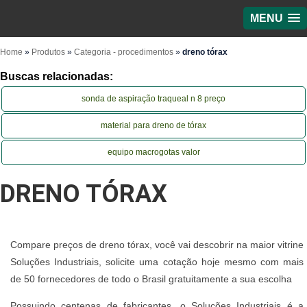
MENU
Home
»
Produtos
»
Categoria - procedimentos
»
dreno tórax
Buscas relacionadas:
sonda de aspiração traqueal n 8 preço
material para dreno de tórax
equipo macrogotas valor
DRENO TÓRAX
Compare preços de dreno tórax, você vai descobrir na maior vitrine
Soluções Industriais, solicite uma cotação hoje mesmo com mais
de 50 fornecedores de todo o Brasil gratuitamente a sua escolha
Possuindo centenas de fabricantes, o Soluções Industriais é a