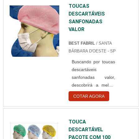
TOUCAS
DESCARTÁVEIS
SANFONADAS
VALOR
BEST FABRIL
/ SANTA
BÁRBARA D'OESTE - SP
Buscando por toucas
descartáveis
sanfonadas valor,
descobrirá a melhor
empresa do
COTAR AGORA
segmento.
Elaborando um
orçamento detalhado
TOUCA
na melhor
DESCARTÁVEL
organização do ramo
PACOTE COM 100