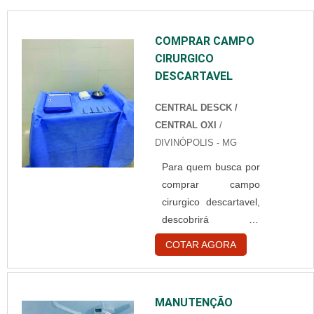
rejeitos produzidos
não apenas por
COMPRAR CAMPO
hospitais, como
CIRURGICO
também clínicas de
DESCARTAVEL
especialidades
variadas, postos de
CENTRAL DESCK /
saúde e enfermarias.
CENTRAL OXI
/
Diferenciais que o ...
DIVINÓPOLIS - MG
Para quem busca por
comprar campo
cirurgico descartavel,
descobrirá na
referência do
COTAR AGORA
mercado Central OXI.
Elaborando uma
cotação no
MANUTENÇÃO
marketplace Soluções