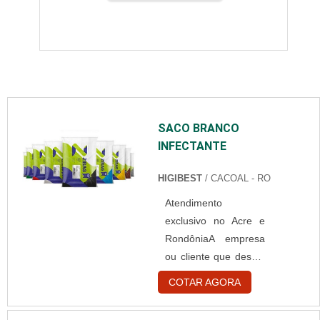
SACO BRANCO
INFECTANTE
HIGIBEST
/ CACOAL - RO
Atendimento
exclusivo no Acre e
RondôniaA empresa
ou cliente que deseja
encontrar por saco
COTAR AGORA
branco infectante,
sem dúvidas,