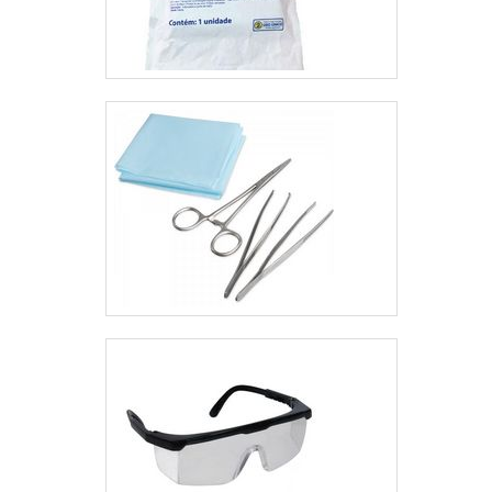
com um dos nossos
uma empresa
consultores e solicite um
responsável,
orçamento!
qualificações possíveis
pelo fato de a empresa
possuir escritório de
alta qualidade onde são
realizadas as atividades
e estrutura suficiente
para atender todas as
demandas. Tudo isso,
somado a uma equipe
multidisciplinar de
consultores associados
e profissionais com
vasta experiência na
área de atuação,
comprova sua essência
de trazer o melhor para