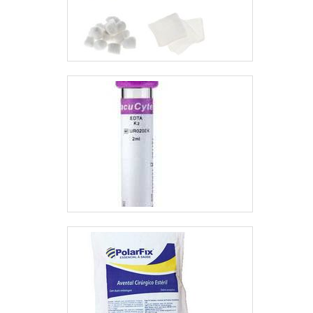
possíveis pelo fato de a
Equipamentos de última
empresa ter escritório de
geração. A EMPRESA
alta qualidade onde são
ESPECIALISTA DO
realizadas as atividades e
SEGMENTO Na Best
equipamentos de última
Fabril é possível
geração. Todos esses
encontrar a solução
fatores, agregados a uma
para quem busca
equipe com colaboradores
comprar sapatilha
capacitados e profissionais
propé descartável.
com vasta experiência na
Sempre de olho no
área de atuação, garantem
mercado, traz
uma entrega de excelência
novidades em itens
de ponta a ponta.Aproveite
como capote hospitalar
a visita para acessar o
descartável e gorro
nosso site e saber mais
odontológico
sobre a empresa, nossos
descartável.É uma
serviços e produtos. Se
empresa comprometida
preferir, entre em contato
com seus serviços e