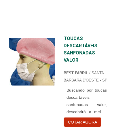
TOUCAS
DESCARTÁVEIS
SANFONADAS
VALOR
BEST FABRIL
/ SANTA
BÁRBARA D'OESTE - SP
Buscando por toucas
descartáveis
sanfonadas valor,
descobrirá a melhor
empresa do
COTAR AGORA
segmento.