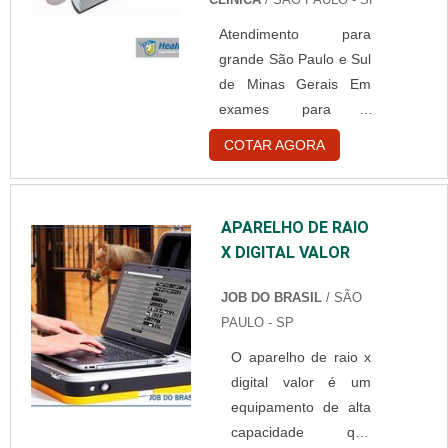
seja descartada. Os
Atendimento para
procedimentos de
grande São Paulo e Sul
osmose reversa em
de Minas Gerais Em
autoclaves permitem
exames para o
que a água utilizada
coração, que são feitos
no processo de
COTAR AGORA
em hospitais e clínicas
esterilização esteja
médicas, o uso de um
isenta de agentes
aparelho
químicos e outros
APARELHO DE RAIO
eletrocardiógrafo
componentes que
X DIGITAL VALOR
comprar é fundamental.
poderiam
Esse tipo de aparelho é
comprometer a
JOB DO BRASIL
/ SÃO
utilizado para medir os
limpeza dos equ....
PAULO - SP
batimentos cardíacos
O aparelho de raio x
de um paciente. Esse
digital valor é um
exame é muito simples
equipamento de alta
e é desenvolvido logo
capacidade que
na triagem do hospital