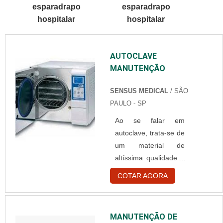
esparadrapo
esparadrapo
SOBRE TOUCA
hospitalar
hospitalar
BRANCA
DESCARTÁVELQuem
está à procura de
AUTOCLAVE
touca branca
MANUTENÇÃO
descartável em uma
empresa
SENSUS MEDICAL
/ SÃO
comprometida com
PAULO - SP
seus serviços,
consegue encontrar o
Ao se falar em
site da Best Fabril. É
autoclave, trata-se de
possível encontrar
um material de
capote hospitalar
altíssima qualidade e
descartável e gorr...
excelência, presente
COTAR AGORA
em laboratórios,
indústrias e clínicas
médicas. Em relação
MANUTENÇÃO DE
ao seu