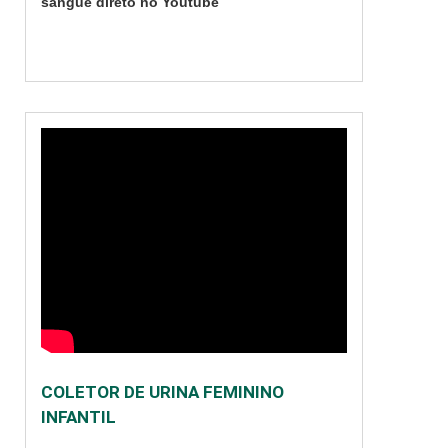
sangue direto no Youtube
imagens), empregado
em equipamentos
convencionais e
computadorizados....
COLETOR DE URINA FEMININO
INFANTIL